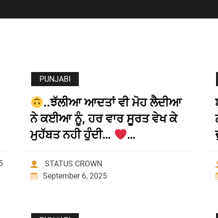
PUNJABI
..ਝੱਲੀਆ ਆਦਤਾਂ ਵੀ ਮੋਹ ਲੈਦੀਆ
ਨੇ ਕਈਆ ਨੂੰ, ਹਰ ਵਾਰ ਸੂਰਤ ਵੇਖ ਕੇ
ਮੁਹੱਬਤ ਨਹੀ ਹੁੰਦੀ…
…
5
STATUS CROWN
September 6, 2025