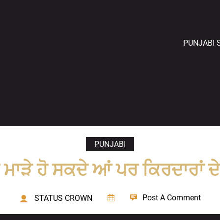
PUNJABI 
PUNJABI
ੇ ਮਾੜੇ ਹੋ ਸਕਦੇ ਆਂ ਪਰ ਕਿਰਦਾਰਾਂ ਦ
Post A Comment
STATUS CROWN