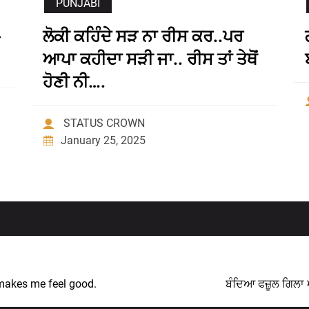
PUNJABI
ਲੋਕੀ ਕਹਿੰਦੇ ਸੜ ਨਾ ਰੀਸ ਕਰ..ਪਰ
ਆਪਾ ਕਹੀਦਾ ਸੜੀ ਜਾ.. ਰੀਸ ਤਾਂ ਤੇਥੋਂ
ਹੋਣੀ ਨੀ….
STATUS CROWN
January 25, 2025
 makes me feel good.
ਬੰਦਿਆ ਫਜ਼ੂਲ ਗਿਲਾ ਐ