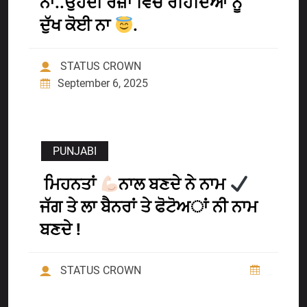
ਨਾ..ਉਹਦੀ ਰਜ਼ਾ ਵਿੱਚ ਰਹਿੰਦਿਆਂ ਨੂੰ
ਦੁੱਖ ਕੋਈ ਨਾ
.
STATUS CROWN
September 6, 2025
PUNJABI
ਮਿਹਨਤਾਂ
ਨਾਲ ਬਣਦੇ ਨੇ ਨਾਮ
ਜੱਗ ਤੇ ਲਾ ਬੈਨਰਾਂ ਤੇ ਫੋਟੋਅਾਂ ਨੀ ਨਾਮ
ਬਣਦੇ !
STATUS CROWN