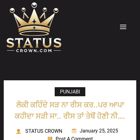
Skip
to
content
MENU
PUNJABI
ਲੋਕੀ ਕਹਿੰਦੇ ਸੜ ਨਾ ਰੀਸ ਕਰ..ਪਰ ਆਪਾ
ਕਹੀਦਾ ਸੜੀ ਜਾ.. ਰੀਸ ਤਾਂ ਤੇਥੋਂ ਹੋਣੀ ਨੀ….
January 25, 2025
STATUS CROWN
Post A Comment