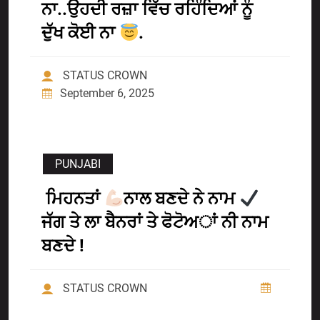
ਨਾ..ਉਹਦੀ ਰਜ਼ਾ ਵਿੱਚ ਰਹਿੰਦਿਆਂ ਨੂੰ
ਦੁੱਖ ਕੋਈ ਨਾ
.
STATUS CROWN
September 6, 2025
PUNJABI
ਮਿਹਨਤਾਂ
ਨਾਲ ਬਣਦੇ ਨੇ ਨਾਮ
ਜੱਗ ਤੇ ਲਾ ਬੈਨਰਾਂ ਤੇ ਫੋਟੋਅਾਂ ਨੀ ਨਾਮ
ਬਣਦੇ !
STATUS CROWN