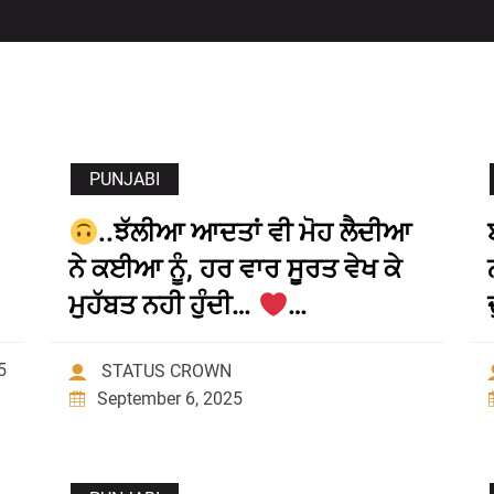
PUNJABI
..ਝੱਲੀਆ ਆਦਤਾਂ ਵੀ ਮੋਹ ਲੈਦੀਆ
ਨੇ ਕਈਆ ਨੂੰ, ਹਰ ਵਾਰ ਸੂਰਤ ਵੇਖ ਕੇ
ਮੁਹੱਬਤ ਨਹੀ ਹੁੰਦੀ…
…
5
STATUS CROWN
September 6, 2025