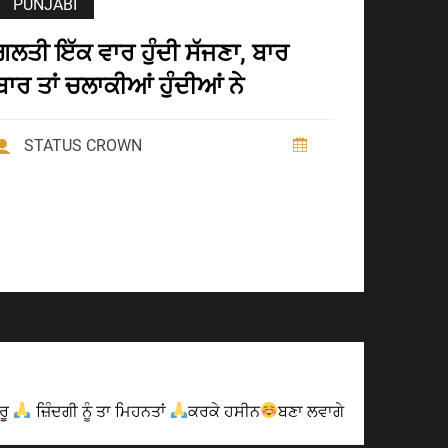
PUNJABI
ਗਲਤੀ ਇੱਕ ਵਾਰ ਹੁੰਦੀ ਸੱਜਣਾ, ਬਾਰ
ਬਾਰ ਤਾਂ ਚਲਾਕੀਆਂ ਹੁੰਦੀਆਂ ਨੇ
STATUS CROWN
Next Post
ੁਰੂ
ਜ਼ਿੰਦਗੀ ਨੂੰ ਤਾ ਮਿਹਨਤਾਂ
ਕਰਕੇ ਹਸੀਨ
ਬਣਾ ਲਵਾਗੇ