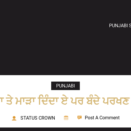
PUNJABI 
PUNJABI
ਾ ਤੇ ਮਾੜਾ ਦਿੰਦਾ ਏ ਪਰ ਬੰਦੇ ਪਰਖ
Post A Comment
STATUS CROWN