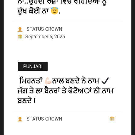
ਨਾ..ਉਹਦੀ ਰਜ਼ਾ ਵਿੱਚ ਰਹਿੰਦਿਆਂ ਨੂੰ
ਦੁੱਖ ਕੋਈ ਨਾ
.
STATUS CROWN
September 6, 2025
PUNJABI
ਮਿਹਨਤਾਂ
ਨਾਲ ਬਣਦੇ ਨੇ ਨਾਮ
ਜੱਗ ਤੇ ਲਾ ਬੈਨਰਾਂ ਤੇ ਫੋਟੋਅਾਂ ਨੀ ਨਾਮ
ਬਣਦੇ !
STATUS CROWN