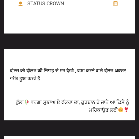
STATUS CROWN
Previous Post
दोस्त को दौलत की निगाह से मत देखो , वफा करने वाले दोस्त अक्सर
गरीब हुआ करते हैं
Next Post
ਫੁੱਲਾ
ਵਰਗਾ ਸੁਭਾਅ ਏ ਫੱਕਰਾ ਦਾ, ਕੁਰਬਾਨ ਹੋ ਜਾਨੇ ਆ ਕਿਸੇ ਨੂੰ
ਮਹਿਕਾਓੁਣ ਲਈ