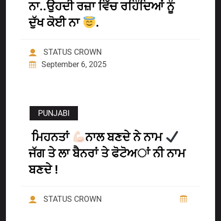
ਨਾ..ਉਹਦੀ ਰਜ਼ਾ ਵਿੱਚ ਰਹਿੰਦਿਆਂ ਨੂੰ
ਦੁੱਖ ਕੋਈ ਨਾ
.
STATUS CROWN
September 6, 2025
PUNJABI
ਮਿਹਨਤਾਂ
ਨਾਲ ਬਣਦੇ ਨੇ ਨਾਮ
ਜੱਗ ਤੇ ਲਾ ਬੈਨਰਾਂ ਤੇ ਫੋਟੋਅਾਂ ਨੀ ਨਾਮ
ਬਣਦੇ !
STATUS CROWN