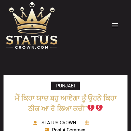
Skip
to
content
MENU
PUNJABI
ਮੈਂ ਕਿਹਾ ਯਾਦ ਬਹੁ ਆਏਗਾ ਤੂੰ ਉਹਨੇ ਕਿਹਾ
ਠੀਕ ਆ ਰੋ ਲਿਆ ਕਰੀ”
STATUS CROWN
Post A Comment