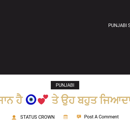
PUNJABI 
PUNJABI
ਜਾਨ ਹੈ
ਤੇ ਉਹ ਬਹੁਤ ਜਿਆਦਾ
Post A Comment
STATUS CROWN