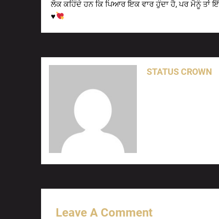
ਲੋਕ ਕਹਿੰਦੇ ਹਨ ਕਿ ਪਿਆਰ ਇਕ ਵਾਰ ਹੁੰਦਾ ਹੈ, ਪਰ ਮੈਨੂੰ ਤਾਂ 
♥
STATUS CROWN
Leave A Comment