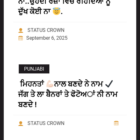
ਨਾ..ਉਹਦੀ ਰਜ਼ਾ ਵਿੱਚ ਰਹਿੰਦਿਆਂ ਨੂੰ
ਦੁੱਖ ਕੋਈ ਨਾ
.
STATUS CROWN
September 6, 2025
PUNJABI
ਮਿਹਨਤਾਂ
ਨਾਲ ਬਣਦੇ ਨੇ ਨਾਮ
ਜੱਗ ਤੇ ਲਾ ਬੈਨਰਾਂ ਤੇ ਫੋਟੋਅਾਂ ਨੀ ਨਾਮ
ਬਣਦੇ !
STATUS CROWN