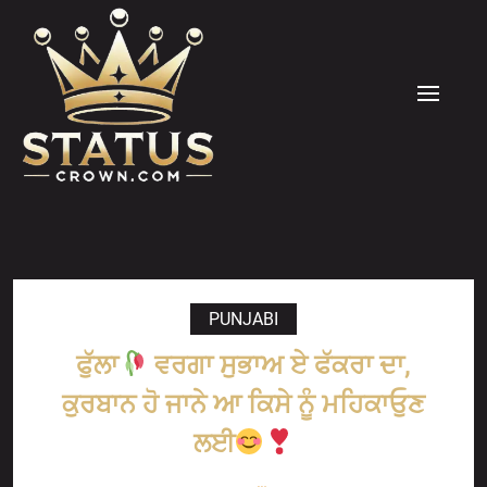
Skip
to
content
MENU
PUNJABI
ਫੁੱਲਾ
ਵਰਗਾ ਸੁਭਾਅ ਏ ਫੱਕਰਾ ਦਾ,
ਕੁਰਬਾਨ ਹੋ ਜਾਨੇ ਆ ਕਿਸੇ ਨੂੰ ਮਹਿਕਾਓੁਣ
ਲਈ