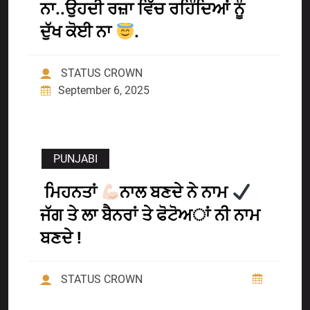
ਨਾ..ਉਹਦੀ ਰਜ਼ਾ ਵਿੱਚ ਰਹਿੰਦਿਆਂ ਨੂੰ
ਦੁੱਖ ਕੋਈ ਨਾ
.
STATUS CROWN
September 6, 2025
PUNJABI
ਮਿਹਨਤਾਂ
ਨਾਲ ਬਣਦੇ ਨੇ ਨਾਮ
ਜੱਗ ਤੇ ਲਾ ਬੈਨਰਾਂ ਤੇ ਫੋਟੋਅਾਂ ਨੀ ਨਾਮ
ਬਣਦੇ !
STATUS CROWN