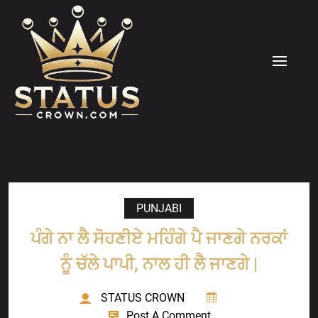
Skip
to
content
MENU
PUNJABI
ਪੰਗੇ ਨਾ ਲੈ ਸੋਹਣੀਏ ਮਹਿੰਗੇ ਪੈ ਜਾਣਗੇ ਨਰਕਾਂ
ਨੂੰ ਚੱਲੇ ਪਾਪੀ, ਨਾਲ ਹੀ ਲੈ ਜਾਣਗੇ |
STATUS CROWN
Post A Comment