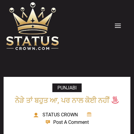
Skip
to
content
MENU
PUNJABI
ਨੇੜੇ ਤਾਂ ਬਹੁਤ ਆ, ਪਰ ਨਾਲ ਕੋਈ ਨਹੀਂ
STATUS CROWN
Post A Comment