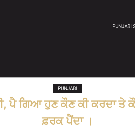
PUNJABI 
PUNJABI
 ਸੀ, ਪੈ ਗਿਆ ਹੁਣ ਕੌਣ ਕੀ ਕਰਦਾ ਤੇ ਕ
ਫ਼ਰਕ ਪੈਂਦਾ ।