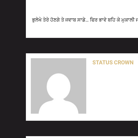
Previous Post
ਭੁਲੇਖੇ ਤੇਰੇ ਹੋਣਗੇ ਤੇ ਜਵਾਬ ਸਾਡੇ… ਫਿਰ ਭਾਵੇ ਬਹਿ ਕੇ ਮੁਕਾਲੀ 
STATUS CROWN