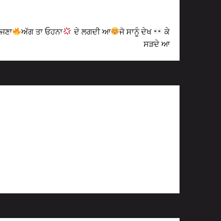
Next Post
ੱਜਣਾ
ਅੱਗ ਤਾ ਓਹਨਾ
ਦੇ ਲਗਦੀ ਆ
ਜੋ ਸਾਨੂੰ ਦੇਖ
ਕੇ
ਸੜਦੇ ਆ