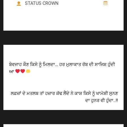
STATUS CROWN
Previous Post
ਬੇਵਜਾਹ ਕੌਣ ਕਿਸੇ ਨੂੰ ਮਿਲਦਾ… ਹਰ ਮੁਲਾਕਾਤ ਰੱਬ ਦੀ ਸਾਜਿਸ਼ ਹੁੰਦੀ
ਆ
Next Post
ਲਫ਼ਜ਼ਾਂ ਦੇ ਮਤਲਬ ਤਾਂ ਹਜ਼ਾਰ ਕੱਢ ਲੈਂਦੇ ਨੇ ਕਾਸ਼ ਕਿਸੇ ਨੂੰ ਖਾਮੋਸ਼ੀ ਸੁਨਣ
ਦਾ ਹੁਨਰ ਵੀ ਹੁੰਦਾ..!!