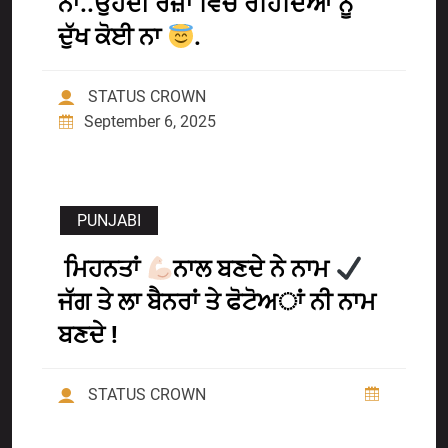
ਨਾ..ਉਹਦੀ ਰਜ਼ਾ ਵਿੱਚ ਰਹਿੰਦਿਆਂ ਨੂੰ
ਦੁੱਖ ਕੋਈ ਨਾ
.
STATUS CROWN
September 6, 2025
PUNJABI
ਮਿਹਨਤਾਂ
ਨਾਲ ਬਣਦੇ ਨੇ ਨਾਮ
ਜੱਗ ਤੇ ਲਾ ਬੈਨਰਾਂ ਤੇ ਫੋਟੋਅਾਂ ਨੀ ਨਾਮ
ਬਣਦੇ !
STATUS CROWN