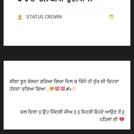
STATUS CROWN
Previous Post
ਸ਼ੀਸ਼ਾ ਝੂਠ ਬੋਲਦਾ ਫੜਿਆ ਗਿਆ ਦਿਲ ਚ ਕਿੰਨੇ ਹੀ ਦੁੱਖ ਸੀ ਚਿਹਰਾ
ਹੱਸਦਾ ਫੜਿਆ ਗਿਆ ..
✍
Next Post
ਚਲ ਦਿਲਾ || ਉਹ ਜਿੰਦਗੀ ਜੀਅ || || ਜਿਹੜੀ ਓਹਦੇ ਆਉਣ ਤੋਂ ||
ਪਹਿਲਾਂ ਸੀ