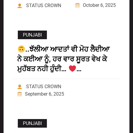
October 6, 2025
STATUS CROWN
PUNJABI
..ਝੱਲੀਆ ਆਦਤਾਂ ਵੀ ਮੋਹ ਲੈਦੀਆ
ਨੇ ਕਈਆ ਨੂੰ, ਹਰ ਵਾਰ ਸੂਰਤ ਵੇਖ ਕੇ
ਮੁਹੱਬਤ ਨਹੀ ਹੁੰਦੀ…
…
STATUS CROWN
September 6, 2025
PUNJABI