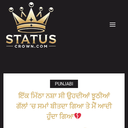
Skip
to
content
MENU
PUNJABI
ਇੱਕ ਮਿੱਠਾ ਨਸ਼ਾ ਸੀ ਉਹਦੀਆਂ ਝੂਠੀਆਂ
ਗੱਲਾਂ ‘ਚ ਸਮਾਂ ਬੀਤਦਾ ਗਿਆ ਤੇ ਮੈਂ ਆਦੀ
ਹੁੰਦਾ ਗਿਆ