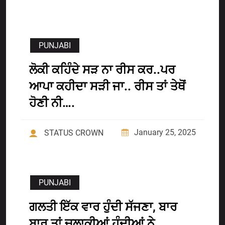
PUNJABI
ਲੋਕੀ ਕਹਿੰਦੇ ਸੜ ਨਾ ਰੀਸ ਕਰ..ਪਰ
ਆਪਾ ਕਹੀਦਾ ਸੜੀ ਜਾ.. ਰੀਸ ਤਾਂ ਤੇਥੋਂ
ਹੋਣੀ ਨੀ….
January 25, 2025
STATUS CROWN
PUNJABI
ਗਲਤੀ ਇੱਕ ਵਾਰ ਹੁੰਦੀ ਸੱਜਣਾ, ਬਾਰ
ਬਾਰ ਤਾਂ ਚਲਾਕੀਆਂ ਹੁੰਦੀਆਂ ਨੇ