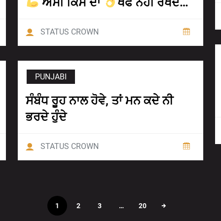
ਅਸੀ ਕਿਸੇ ਦਾ
ਖੌਫ ਨਹੀ ਰੱਖਦੇ…
STATUS CROWN
PUNJABI
ਸੰਬੰਧ ਰੂਹ ਨਾਲ ਹੋਵੇ, ਤਾਂ ਮਨ ਕਦੇ ਨੀ
ਭਰਦੇ ਹੁੰਦੇ
STATUS CROWN
Posts
1
2
3
…
20