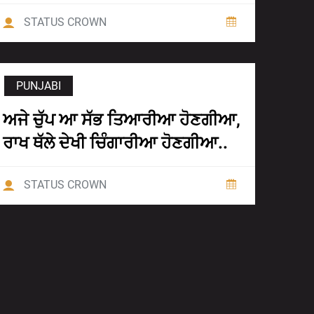
STATUS CROWN
PUNJABI
ਅਜੇ ਚੁੱਪ ਆ ਸੱਭ ਤਿਆਰੀਆ ਹੋਣਗੀਆ,
ਰਾਖ ਥੱਲੇ ਦੇਖੀ ਚਿੰਗਾਰੀਆ ਹੋਣਗੀਆ..
STATUS CROWN